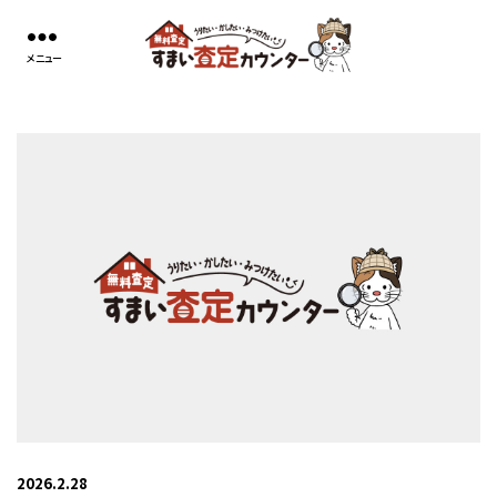
コ
す
ン
ま
テ
い
ン
査
ツ
定
へ
カ
ス
ウ
キ
ン
ッ
タ
プ
ー
2026.2.28