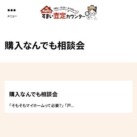
コ
す
ン
ま
テ
い
ン
査
ツ
定
へ
カ
ス
購入なんでも相談会
ウ
キ
ン
ッ
タ
プ
ー
購入なんでも相談会
「そもそもマイホームって必要？」 「戸...